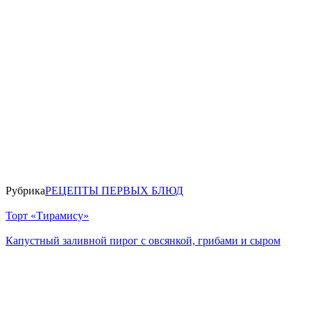
Рубрика
РЕЦЕПТЫ ПЕРВЫХ БЛЮД
Торт «Тирамису»
Капустный заливной пирог с овсянкой, грибами и сыром