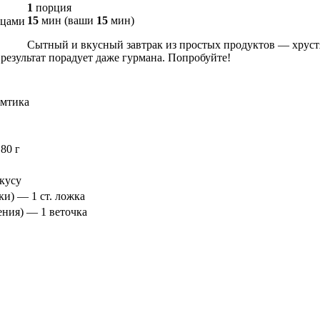
1
порция
15
мин
(ваши
15
мин
)
Сытный и вкусный завтрак из простых продуктов — хруст
 результат порадует даже гурмана. Попробуйте!
омтика
80 г
кусу
ки) — 1 ст. ложка
ения) — 1 веточка