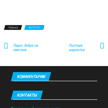
Рубрика
ВЫПЕЧКА
Пирог Зебра на
Постная
сметане
шарлотка
КОММЕНТАРИИ
КОНТАКТЫ