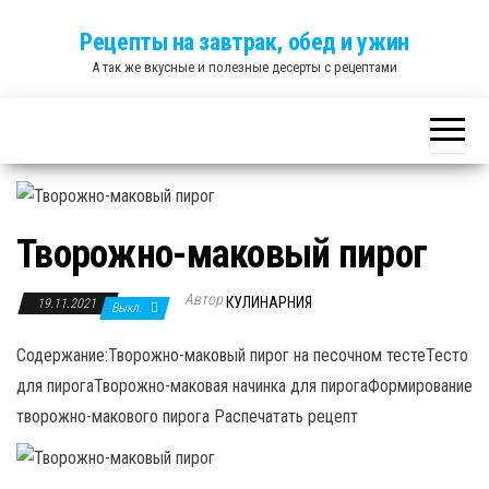
Skip
Рецепты на завтрак, обед и ужин
to
А так же вкусные и полезные десерты с рецептами
the
content
Творожно-маковый пирог
Автор
КУЛИНАРНИЯ
19.11.2021
Выкл.
Содержание:Творожно-маковый пирог на песочном тестеТесто
для пирогаТворожно-маковая начинка для пирогаФормирование
творожно-макового пирога Распечатать рецепт