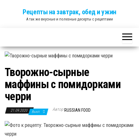
Skip
Рецепты на завтрак, обед и ужин
to
А так же вкусные и полезные десерты с рецептами
the
content
Творожно-сырные
маффины с помидорками
черри
Автор
RUSSIAN FOOD
21.09.2020
Выкл.