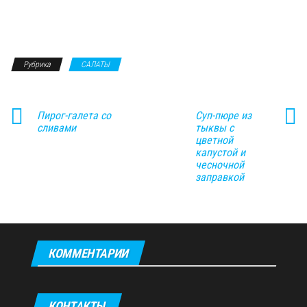
Рубрика
САЛАТЫ
Пирог-галета со
Суп-пюре из
сливами
тыквы с
цветной
капустой и
чесночной
заправкой
КОММЕНТАРИИ
КОНТАКТЫ