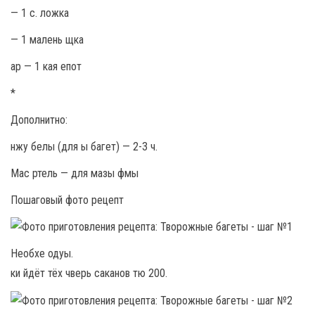
— 1 с. ложка
— 1 малень щка
ар — 1 кая епот
*
Дополнитно:
нжу белы (для ы багет) — 2-3 ч.
Мас ртель — для мазы фмы
Пошаговый фото рецепт
Необхе одуы.
ки йдёт тёх чверь саканов тю 200.