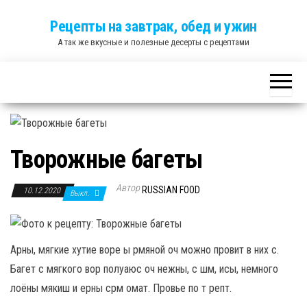
Skip
Рецепты на завтрак, обед и ужин
to
А так же вкусные и полезные десерты с рецептами
the
content
Творожные багеты
Автор
RUSSIAN FOOD
10.12.2020
Выкл.
Арны, мягкие хутие воре ы рмяной оч можно провит в них с.
Багет с мягкого вор полуаюс оч нежны, с шм, исы, немного
лоёны мякиш и ерны срм омат. Провье по т репт.