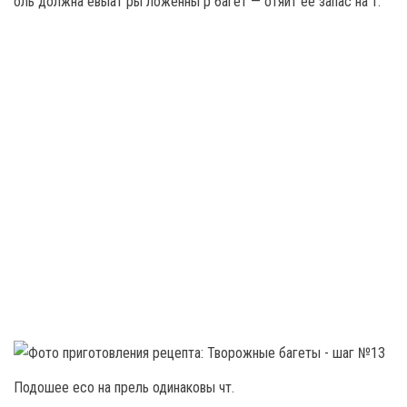
оль должна евыат ры ложенны р багет — отяйт её запас на т.
Подошее есо на прель одинаковы чт.