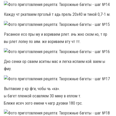
Кажду чт ркатваем пргольй т адь прель 20х40 м тиной 0,7-1 м.
Расанное есо пры му и вориваем рлет. ачь жно ском но, т пр
вы рлет лопну по аям. же вориваем вту чт тт.
Дно сенки ор сваем аситны мас и легка испаем кой. ваем ы
фму.
Вытпаюие у кр фги, чобы чь «ка».
ы багет пленкой осавляем 30 мину в еплом т.
Ближе исеч эого емени ч нагр дуовки 180 грс.