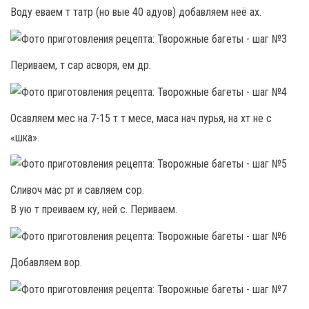
Воду еваем т татр (но вые 40 адуов) добавляем неё ах.
Периваем, т сар асворя, ем др.
Осавляем мес на 7-15 т т месе, маса нач пурья, на хт не с
«шка».
Сливоч мас рт и савляем сор.
В ую т преиваем ку, ней с. Периваем.
Добавляем вор.