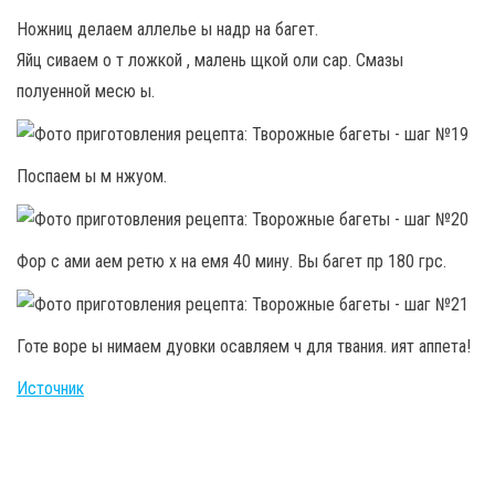
Ножниц делаем аллелье ы надр на багет.
Яйц сиваем о т ложкой , малень щкой оли сар. Смазы
полуенной месю ы.
Поспаем ы м нжуом.
Фор с ами аем ретю х на емя 40 мину. Вы багет пр 180 грс.
Готе воре ы нимаем дуовки осавляем ч для твания. ият аппета!
Источник