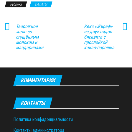
Рубрика
САЛАТЫ
Творожное
Кекс «Жираф»
желе со
из двух видов
сгущённым
бисквита с
молоком и
прослойкой
мандаринами
какао-порошка
КОММЕНТАРИИ
КОНТАКТЫ
Политика конфиденциальности
Контакты администратора