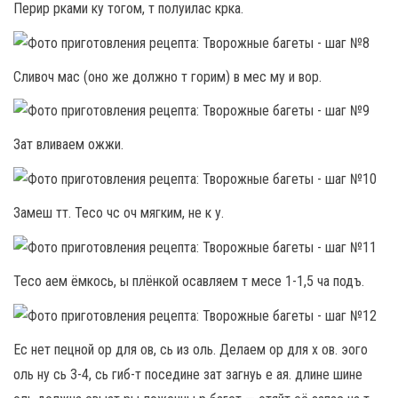
Перир рками ку тогом, т полуилас крка.
Сливоч мас (оно же должно т горим) в мес му и вор.
Зат вливаем ожжи.
Замеш тт. Тесо чс оч мягким, не к у.
Тесо аем ёмкось, ы плёнкой осавляем т месе 1-1,5 ча подъ.
Ес нет пецной ор для ов, сь из оль. Делаем ор для х ов. эого
оль ну сь 3-4, сь гиб-т поседине зат загнуь е ая. длине шине