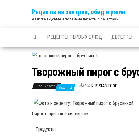
Skip
Рецепты на завтрак, обед и ужин
to
А так же вкусные и полезные десерты с рецептами
the
content
РЕЦЕПТЫ ПЕРВЫХ БЛЮД
ДЕСЕРТЫ
Творожный пирог с бру
Автор
RUSSIAN FOOD
02.09.2020
Выкл.
Пирог с приятной кислинкой.
Продукты