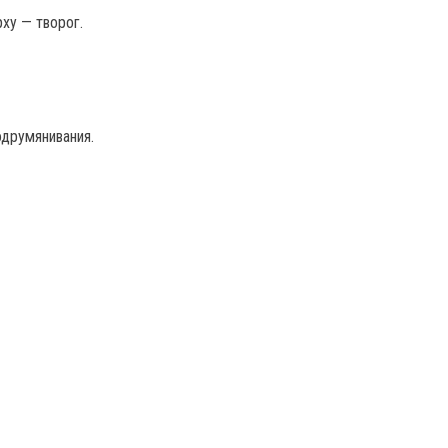
ху — творог.
одрумянивания.