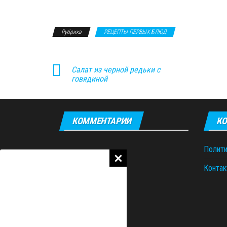
Рубрика
РЕЦЕПТЫ ПЕРВЫХ БЛЮД
Салат из черной редьки с
говядиной
КОММЕНТАРИИ
КО
Полити
Контак