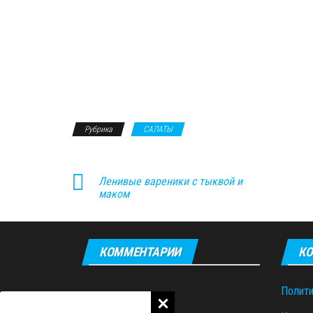
Рубрика
САЛАТЫ
Ленивые вареники с тыквой и
маком
КОММЕНТАРИИ
КО
Полити