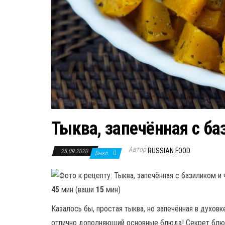
Тыква, запечённая с б
Автор
RUSSIAN FOOD
25.09.2020
Выкл.
45
мин (ваши
15
мин)
Казалось бы, простая тыква, но запечённая в духовк
отлично дополняющий основные блюда! Секрет блюд