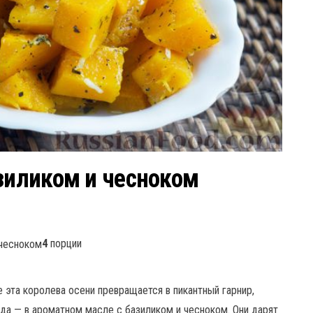
азиликом и чесноком
4
порции
е эта королева осени превращается в пикантный гарнир,
а — в ароматном масле с базиликом и чесноком. Они дарят