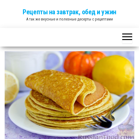
Skip
Рецепты на завтрак, обед и ужин
to
А так же вкусные и полезные десерты с рецептами
the
content