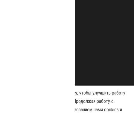
Наш сайт использует файлы cookies, чтобы улучшить работу
и повысить эффективность сайта. Продолжая работу с
сайтом, вы соглашаетесь с использованием нами cookies и
Сайт работает на
WordPress
|
Тема:
Envo Magazine
политикой конфиденциальности
.
Политика конфиденциальности
Принять