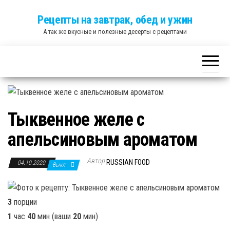
Skip
Рецепты на завтрак, обед и ужин
to
А так же вкусные и полезные десерты с рецептами
the
content
Тыквенное желе с
апельсиновым ароматом
Автор
RUSSIAN FOOD
04.10.2020
Выкл.
3
порции
1
час
40
мин (ваши
20
мин)