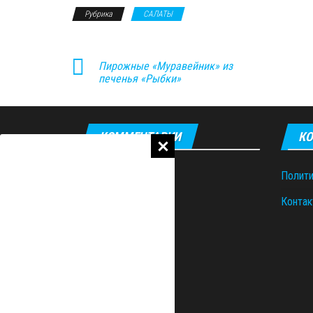
Рубрика
САЛАТЫ
Пирожные «Муравейник» из
печенья «Рыбки»
КОММЕНТАРИИ
КО
Полити
Контак