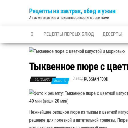
Skip
Рецепты на завтрак, обед и ужин
to
А так же вкусные и полезные десерты с рецептами
the
content
РЕЦЕПТЫ ПЕРВЫХ БЛЮД
ДЕСЕРТЫ
Тыквенное пюре с цвет
Автор
RUSSIAN FOOD
16.10.2020
Выкл.
40
мин (ваши
20
мин)
Нежнейшее овощное пюре из тыквы и цветной капус
решение для полезной и питательной трапезы. Пюре