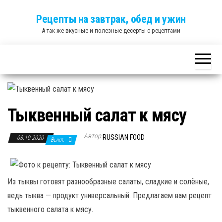
Skip
Рецепты на завтрак, обед и ужин
to
А так же вкусные и полезные десерты с рецептами
the
content
Тыквенный салат к мясу
Автор
RUSSIAN FOOD
03.10.2020
Выкл.
Из тыквы готовят разнообразные салаты, сладкие и солёные,
ведь тыква — продукт универсальный. Предлагаем вам рецепт
тыквенного салата к мясу.