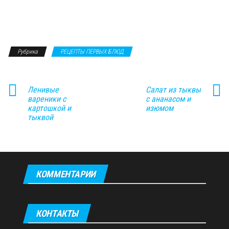
Рубрика
РЕЦЕПТЫ ПЕРВЫХ БЛЮД
Ленивые
Салат из тыквы
вареники с
с ананасом и
картошкой и
изюмом
тыквой
КОММЕНТАРИИ
КОНТАКТЫ