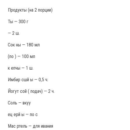
Продукты
(на 2 порции)
Ты — 300 г
— 2 ш.
Сок ны — 180 мл
(по ) — 100 мл
к епчы — 1 ш.
Имбир сшй ы — 0,5 ч.
Йогут сой ( подач) — 2 ч.
Соль — вкуу
ец ерй ы — по с
Мас ртель — для ивания