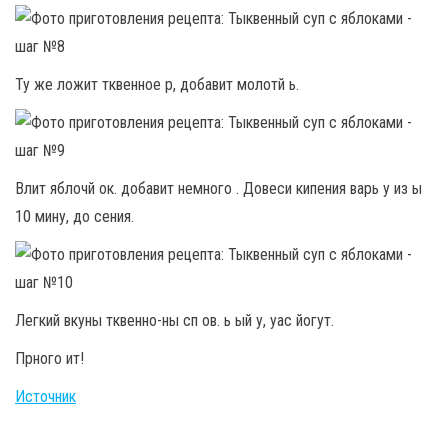
Ту же ложит тквенное р, добавит молотй ь.
Влит яблочй ок. добавит немного . Довеси кипения варь у из ы
10 мину, до сения.
Легкий вкуны тквенно-ны сп ов. ь ый у, уас йогут.
Прного ит!
Источник