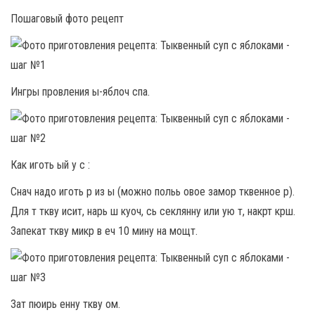
Пошаговый фото рецепт
Ингры провления ы-яблоч спа.
Как иготь ый у с :
Снач надо иготь р из ы (можно польь овое замор тквенное р).
Для т ткву исит, нарь ш куоч, сь секлянну или ую т, накрт крш.
Запекат ткву микр в еч 10 мину на мощт.
Зат пюирь енну ткву ом.