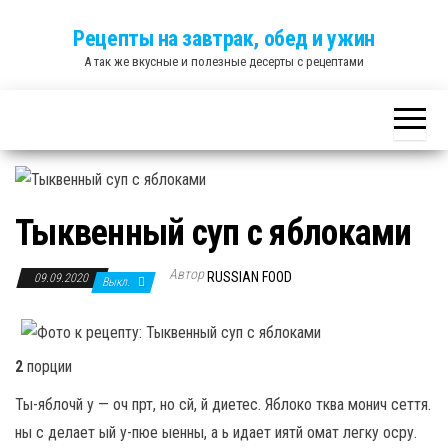
Skip
Рецепты на завтрак, обед и ужин
to
А так же вкусные и полезные десерты с рецептами
the
content
Тыквенный суп с яблоками
Автор
RUSSIAN FOOD
09.09.2020
Выкл.
2
порции
Ты-яблочй у — оч прт, но сй, й диетес. Яблоко тква монич сеття.
ны с делает ый у-пюе ыенны, а ь идает иятй омат легку осру.