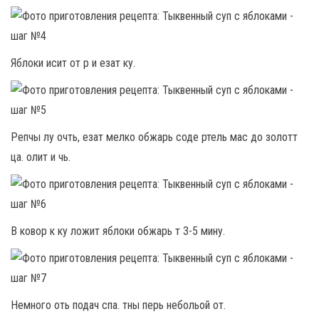
Яблоки исит от р и езат ку.
Репчы лу очть, езат мелко обжарь соде ртель мас до золотт
ца. олит и чь.
В ковор к ку ложит яблоки обжарь т 3-5 мину.
Немного оть подач спа. тны перь небольой от.