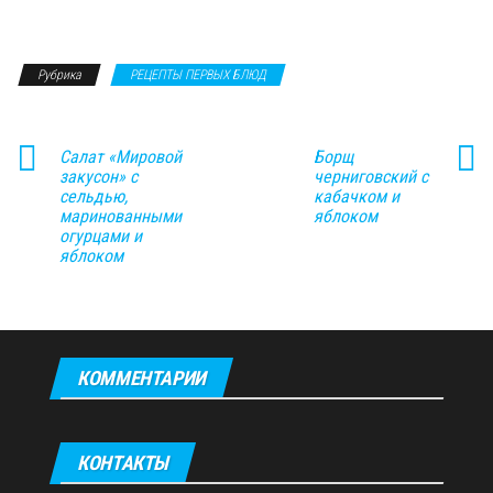
Рубрика
РЕЦЕПТЫ ПЕРВЫХ БЛЮД
Салат «Мировой
Борщ
закусон» с
черниговский с
сельдью,
кабачком и
маринованными
яблоком
огурцами и
яблоком
КОММЕНТАРИИ
КОНТАКТЫ