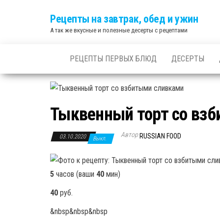
Skip
Рецепты на завтрак, обед и ужин
to
А так же вкусные и полезные десерты с рецептами
the
content
РЕЦЕПТЫ ПЕРВЫХ БЛЮД
ДЕСЕРТЫ
Тыквенный торт со вз
Автор
RUSSIAN FOOD
03.10.2020
Выкл.
5
часов (ваши
40
мин)
40
руб.
&nbsp&nbsp&nbsp