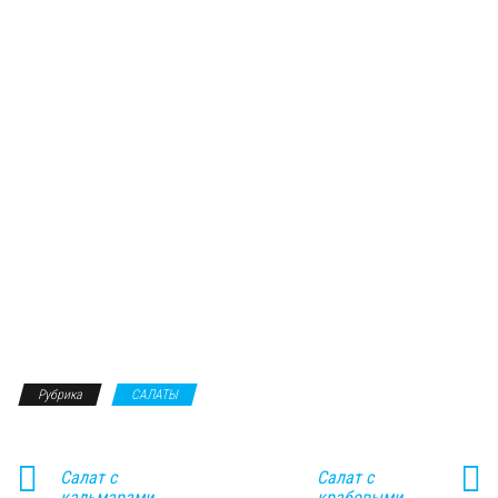
Рубрика
САЛАТЫ
Салат с
Салат с
кальмарами,
крабовыми