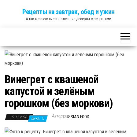
Skip
Рецепты на завтрак, обед и ужин
to
А так же вкусные и полезные десерты с рецептами
the
content
Винегрет с квашеной
капустой и зелёным
горошком (без моркови)
Автор
RUSSIAN FOOD
02.11.2020
Выкл.