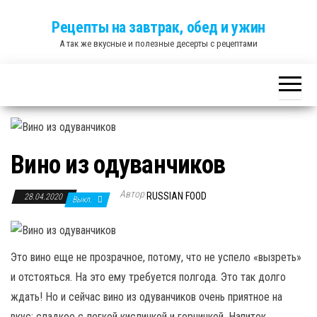
Skip
Рецепты на завтрак, обед и ужин
to
А так же вкусные и полезные десерты с рецептами
the
content
Вино из одуванчиков
Автор
RUSSIAN FOOD
28.04.2020
Выкл.
Это вино еще не прозрачное, потому, что не успело «вызреть»
и отстояться. На это ему требуется полгода. Это так долго
ждать! Но и сейчас вино из одуванчиков очень приятное на
вкус: сладкое с легкой кислинкой и горчинкой. Напиток