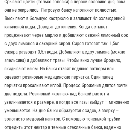
Срывают цветы (только головки) в первой половине дня, пока
они не закрылись. Литровую банку наполняют полностью.
Высыпают в большую кастрюлю и заливают 4л охлажденной
кипяченой воды. Доводят до кипения. Когда остынет,
процеживают через марлю и добавляют свежий лимонный сок
с двух лимонов и сахарный сироп. Сироп готовят так: 1,5кг
сахара разводят 0,5л воды. Добавляют цедру лимона (можно
апельсина) и добавляют травы. Чтобы вино лучше бродило,
вкидывают изюм. На банки ставят водяные затворы или
одевают резиновые медицинские перчатки. Один палец
перчатки прокалывают иглой. Процесс брожения длится почти
две недели. Резиновый «колпак» над банкой растет и
увеличивается в размере, а когда все газы выйдут – мгновенно
уменьшается. На дне банки образуется осадок, а вверху –
золотисто-медовый напиток. С помощью тоненькой трубки
отцедить этот нектар в темные стеклянные банки, надежно