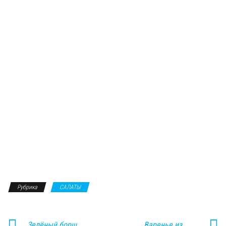
Рубрика
САЛАТЫ
Зелёный борщ
Варенье из