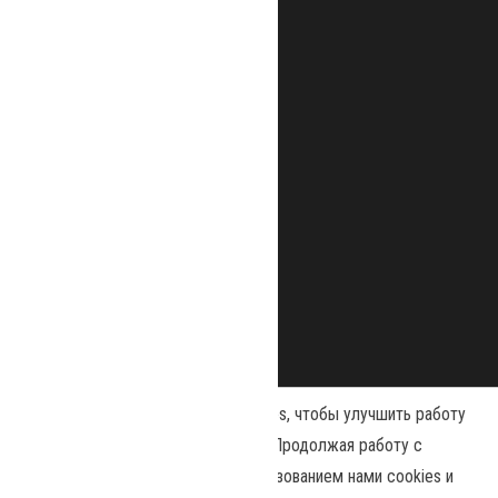
Наш сайт использует файлы cookies, чтобы улучшить работу
и повысить эффективность сайта. Продолжая работу с
сайтом, вы соглашаетесь с использованием нами cookies и
Сайт работает на
WordPress
|
Тема:
Envo Magazine