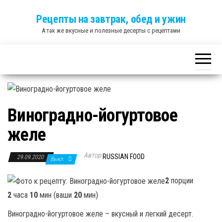
Skip
Рецепты на завтрак, обед и ужин
to
А так же вкусные и полезные десерты с рецептами
the
content
Виноградно-йогуртовое
желе
Автор
RUSSIAN FOOD
29.09.2020
Выкл.
2
порции
2
часа
10
мин (ваши
20
мин)
Виноградно-йогуртовое желе – вкусный и легкий десерт.