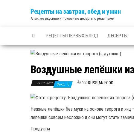
Skip
Рецепты на завтрак, обед и ужин
to
А так же вкусные и полезные десерты с рецептами
the
content
РЕЦЕПТЫ ПЕРВЫХ БЛЮД
ДЕСЕРТЫ
Воздушные лепёшки из 
Автор
RUSSIAN FOOD
29.10.2020
Выкл.
Нежные лепёшки без муки на основе творога и яиц 
лепёшки совсем несложно и они могут стать замеча
Продукты