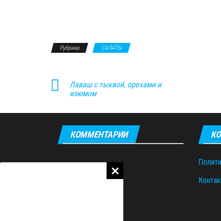
Рубрика
САЛАТЫ
Лаваш с тыквой, орехами и
изюмом
КОММЕНТАРИИ
КО
Полити
Контак