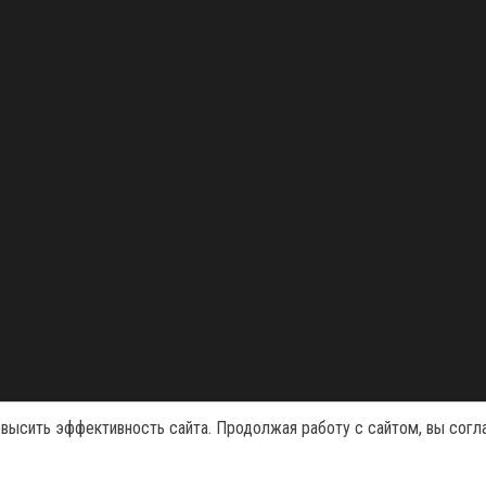
Сайт работает на
WordPress
|
Тема:
Envo Magazine
овысить эффективность сайта. Продолжая работу с сайтом, вы согл