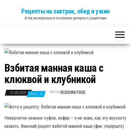
Skip
Рецепты на завтрак, обед и ужин
to
А так же вкусные и полезные десерты с рецептами
the
content
Взбитая манная каша с
клюквой и клубникой
Автор
RUSSIAN FOOD
21.06.2020
Выкл.
Невероятно нежное суфле, зефир – я не знаю, как эту вкусноту
назвать. Финский рецепт взбитой манной каши (фин. vispipuuro)