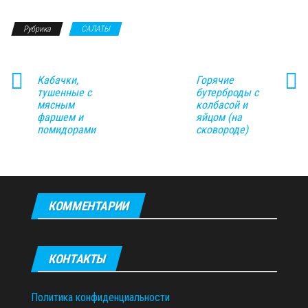
Рубрика
САЛАТЫ
Кабачки,
Горячие
тушенные с
бутерброды с
мясным
колбасой и
фаршем и
яйцом (на
помидорами
сковороде)
КОММЕНТАРИИ
КОНТАКТЫ
Политика конфиденциальности