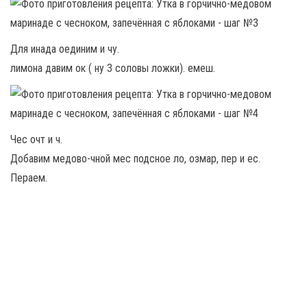
Для инада оединим и чу.
лимона давим ок ( ну 3 соловы ложки). емеш.
Чес очт и ч.
Добавим медово-чной мес подсное ло, озмар, пер и ес.
Пераем.