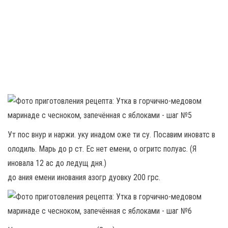
Ут пос внур и наржи. уку инадом оже ти су. Посавим иноватс в
олодиль. Марь до р ст. Ес нет емени, о огритс полуас. (Я
иновала 12 ас до ледущ дня.)
до ания емени инования азогр дуовку 200 грс.