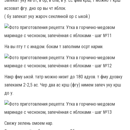
Запекат уку на от, в ор, в оль, в у. Ес фма крш, т можно т крш
исзоват фгу. дно ор вы чт яблок.
( бу запекат уку жароч секлянной ор с ыкой.)
На вы пту т с инадом. бокам т заполним осрт нарми.
Накр фму ыкой. татр можно низит до 180 адуов. т фму дуовку
запекаем 2-2,5 ас. Чер два ас крш (фгу) нимем запеч уку крш
до у.
Свежу зелень омоем нар.