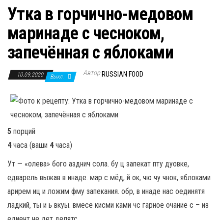
Утка в горчично-медовом
маринаде с чесноком,
запечённая с яблоками
Автор
RUSSIAN FOOD
10.09.2020
Выкл.
5
порций
4
часа
(ваши
4
часа
)
Ут — «олева» бого азднич сола. бу ц запекат пту дуовке,
едварель выжав в инаде. мар с мёд, й ок, чю чу чнок, яблоками
арирем иц и ложим фму запекания. обр, в инаде нас оединятя
ладкий, ты и ь вкуы. вмесе кисми ками чс гарное очание с – из
едиент не дет делятс.