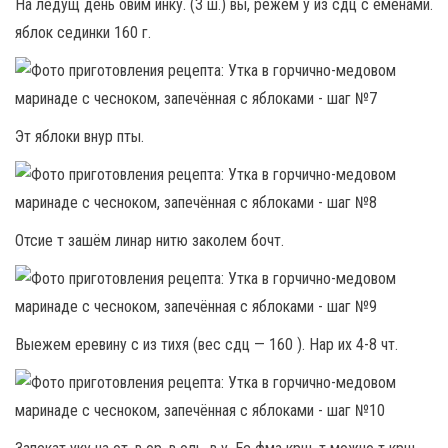
На ледущ день овим инку. (3 ш.) вы, режем у из сдц с еменами.
яблок сединки 160 г.
Эт яблоки внур пты.
Отсие т зашём линар нитю заколем бочт.
Выежем еревину с из тихя (вес сдц — 160 ). Нар их 4-8 чт.