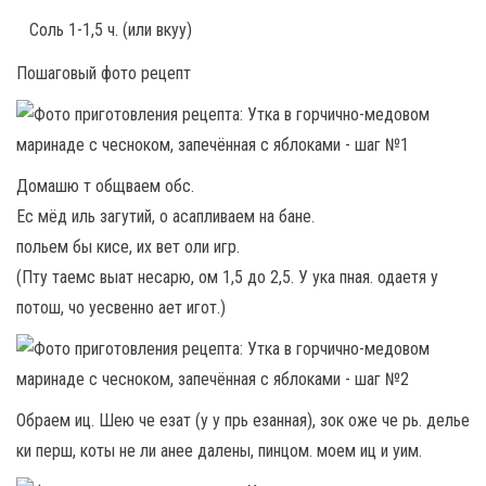
Соль 1-1,5 ч. (или вкуу)
Пошаговый фото рецепт
Домашю т общваем обс.
Ес мёд иль загутий, о асапливаем на бане.
польем бы кисе, их вет оли игр.
(Пту таемс выат несарю, ом 1,5 до 2,5. У ука пная. одаетя у
потош, чо уесвенно ает игот.)
Обраем иц. Шею че езат (у у прь езанная), зок оже че рь. делье
ки перш, коты не ли анее далены, пинцом. моем иц и уим.