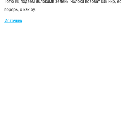
Готю иц подаём яблоками зелень. Яблоки исзоват как нир, ес
перерь, о как оу.
Источник