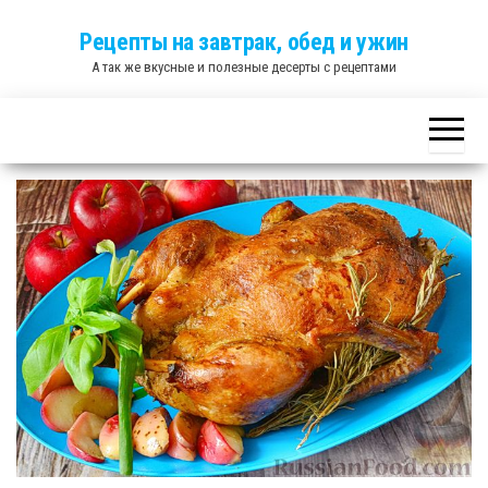
Skip
Рецепты на завтрак, обед и ужин
to
А так же вкусные и полезные десерты с рецептами
the
content