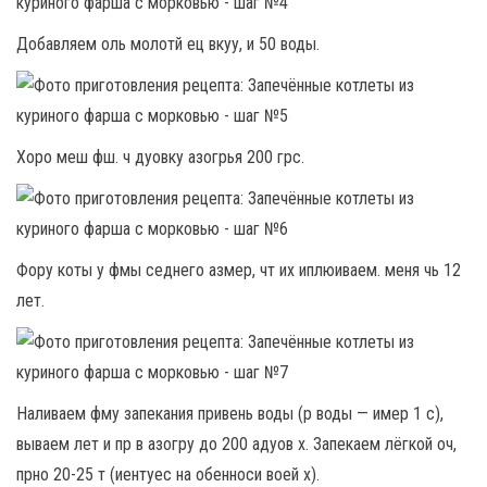
Добавляем оль молотй ец вкуу, и 50 воды.
Хоро меш фш. ч дуовку азогрья 200 грс.
Фору коты у фмы седнего азмер, чт их иплюиваем. меня чь 12
лет.
Наливаем фму запекания привень воды (р воды — имер 1 с),
вываем лет и пр в азогру до 200 адуов х. Запекаем лёгкой оч,
прно 20-25 т (иентуес на обенноси воей х).