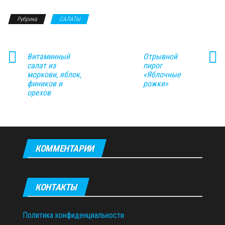
Рубрика
САЛАТЫ
Витаминный
Отрывной
салат из
пирог
моркови, яблок,
«Яблочные
фиников и
рожки»
орехов
КОММЕНТАРИИ
КОНТАКТЫ
Политика конфиденциальности