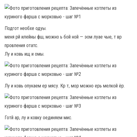
Подгот необхе одуы.
меня рй илейны фш, можно ь бой ной — эом луае чые, т вр
провления отатс.
Лу и ковь ищ и омы.
Лу и ковь опукаем ер мясу. Кр т, мор можно ерь мелкой ёр.
Готй ар, лу и ковку оединяем мис.