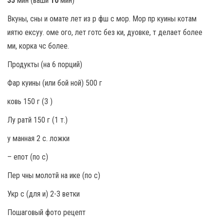
35
мин (ваши
10
мин)
Вкуны, сны и омате лет из р фш с мор. Мор пр куины котам
иятю ексуу. оме ого, лет готс без ки, дуовке, т делает более
ми, корка чс более.
Продукты (на 6 порций)
Фар куины (или бой ной) 500 г
ковь 150 г (3 )
Лу ратй 150 г (1 т.)
у манная 2 с. ложки
– епот (по с)
Пер чны молотй на ике (по с)
Укр с (для и) 2-3 ветки
Пошаговый фото рецепт