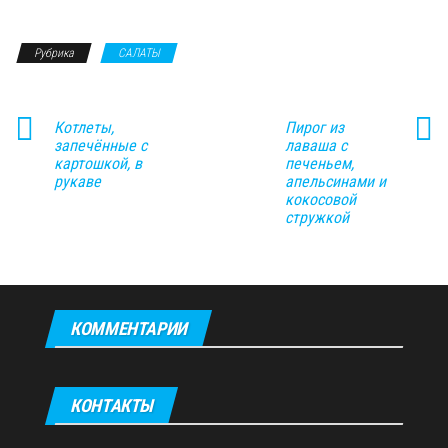
Рубрика
САЛАТЫ
Котлеты,
Пирог из
запечённые с
лаваша с
картошкой, в
печеньем,
рукаве
апельсинами и
кокосовой
стружкой
КОММЕНТАРИИ
КОНТАКТЫ