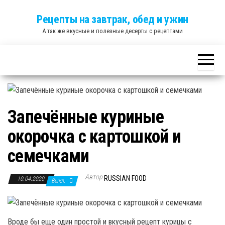
Skip
Рецепты на завтрак, обед и ужин
to
А так же вкусные и полезные десерты с рецептами
the
content
Запечённые куриные
окорочка с картошкой и
семечками
Автор
RUSSIAN FOOD
10.04.2020
Выкл.
Вроде бы еще один простой и вкусный рецепт курицы с