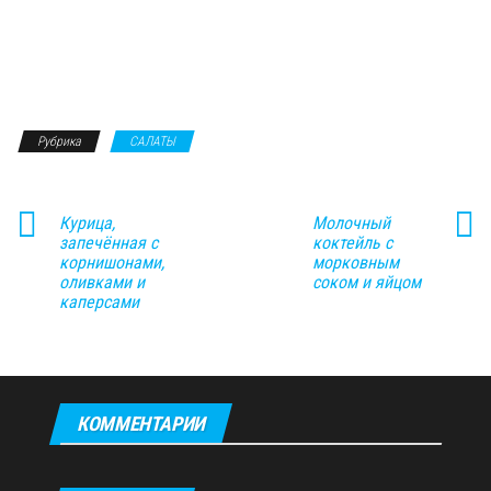
Рубрика
САЛАТЫ
Курица,
Молочный
запечённая с
коктейль с
корнишонами,
морковным
оливками и
соком и яйцом
каперсами
КОММЕНТАРИИ