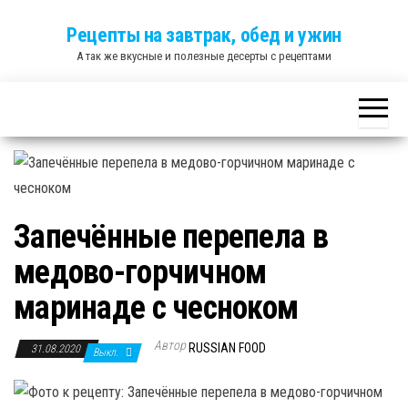
Skip
Рецепты на завтрак, обед и ужин
to
А так же вкусные и полезные десерты с рецептами
the
content
Запечённые перепела в
медово-горчичном
маринаде с чесноком
Автор
RUSSIAN FOOD
31.08.2020
Выкл.