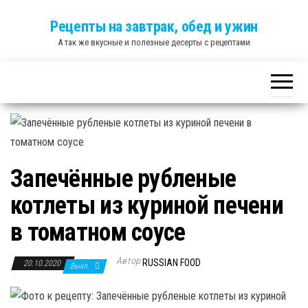
Skip
Рецепты на завтрак, обед и ужин
to
А так же вкусные и полезные десерты с рецептами
the
content
Запечённые рубленые
котлеты из куриной печени
в томатном соусе
Автор
RUSSIAN FOOD
20.10.2020
Выкл.