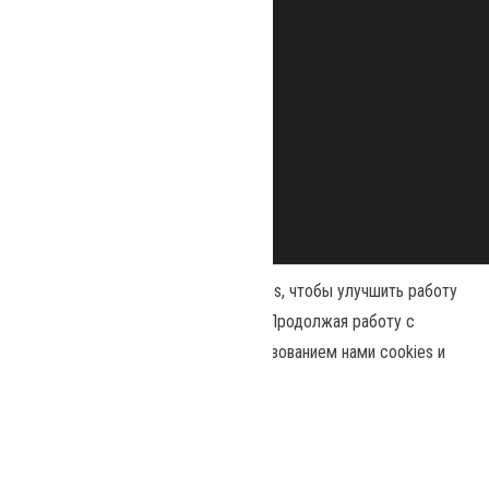
Наш сайт использует файлы cookies, чтобы улучшить работу
и повысить эффективность сайта. Продолжая работу с
сайтом, вы соглашаетесь с использованием нами cookies и
Сайт работает на
WordPress
|
Тема:
Envo Magazine
политикой конфиденциальности
.
Принять
Политика конфиденциальности