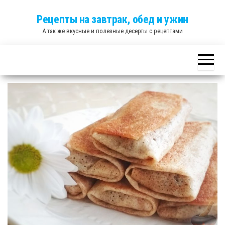
Skip
Рецепты на завтрак, обед и ужин
to
А так же вкусные и полезные десерты с рецептами
the
content