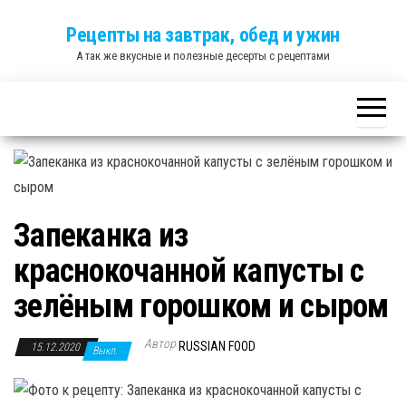
Skip
Рецепты на завтрак, обед и ужин
to
А так же вкусные и полезные десерты с рецептами
the
content
Запеканка из
краснокочанной капусты с
зелёным горошком и сыром
Автор
RUSSIAN FOOD
15.12.2020
Выкл.