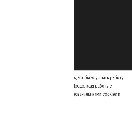
Наш сайт использует файлы cookies, чтобы улучшить работу
и повысить эффективность сайта. Продолжая работу с
сайтом, вы соглашаетесь с использованием нами cookies и
Сайт работает на
WordPress
|
Тема:
Envo Magazine
политикой конфиденциальности
.
Политика конфиденциальности
Принять