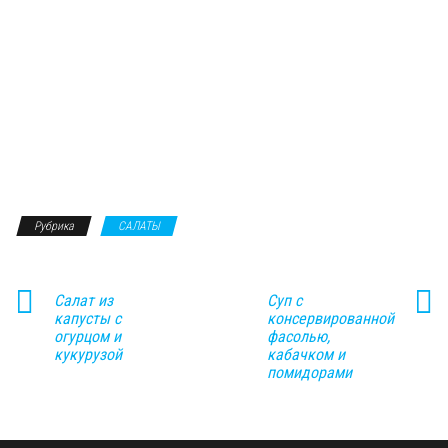
Рубрика
САЛАТЫ
Салат из
Суп с
капусты с
консервированной
огурцом и
фасолью,
кукурузой
кабачком и
помидорами