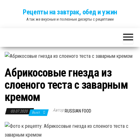
Skip
Рецепты на завтрак, обед и ужин
to
А так же вкусные и полезные десерты с рецептами
the
content
Абрикосовые гнезда из
слоеного теста с заварным
кремом
Автор
RUSSIAN FOOD
03.07.2020
Выкл.