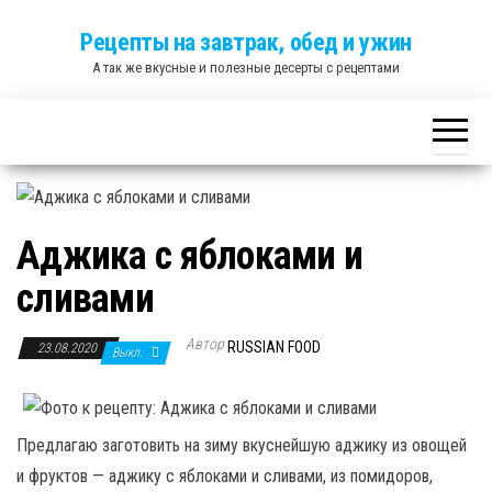
Skip
Рецепты на завтрак, обед и ужин
to
А так же вкусные и полезные десерты с рецептами
the
content
Аджика с яблоками и
сливами
Автор
RUSSIAN FOOD
23.08.2020
Выкл.
Предлагаю заготовить на зиму вкуснейшую аджику из овощей
и фруктов — аджику с яблоками и сливами, из помидоров,