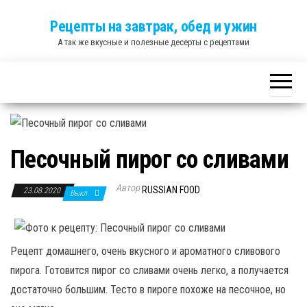
Skip
Рецепты на завтрак, обед и ужин
to
А так же вкусные и полезные десерты с рецептами
the
content
Песочный пирог со сливами
Автор
RUSSIAN FOOD
23.08.2020
Выкл.
Рецепт домашнего, очень вкусного и ароматного сливового
пирога. Готовится пирог со сливами очень легко, а получается
достаточно большим. Тесто в пироге похоже на песочное, но