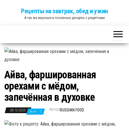
Skip
Рецепты на завтрак, обед и ужин
to
А так же вкусные и полезные десерты с рецептами
the
content
Айва, фаршированная
орехами с мёдом,
запечённая в духовке
Автор
RUSSIAN FOOD
08.10.2020
Выкл.