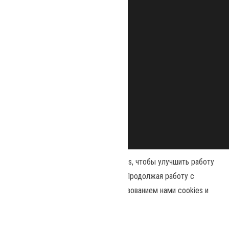
Наш сайт использует файлы cookies, чтобы улучшить работу
и повысить эффективность сайта. Продолжая работу с
сайтом, вы соглашаетесь с использованием нами cookies и
Сайт работает на
WordPress
|
Тема:
Envo Magazine
политикой конфиденциальности
.
Политика конфиденциальности
Принять