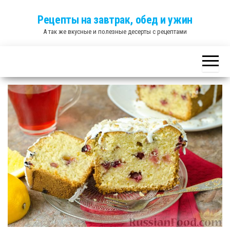
Skip
Рецепты на завтрак, обед и ужин
to
А так же вкусные и полезные десерты с рецептами
the
content