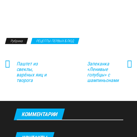
Рубрика
РЕЦЕПТЫ ПЕРВЫХ БЛЮД
Паштет из
Запеканка
свеклы,
«Ленивые
варёных яиц и
голубцы» с
творога
шампиньонами
КОММЕНТАРИИ