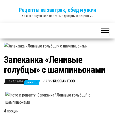
Skip
Рецепты на завтрак, обед и ужин
to
А так же вкусные и полезные десерты с рецептами
the
content
Запеканка «Ленивые
голубцы» с шампиньонами
Автор
RUSSIAN FOOD
12.12.2020
Выкл.
4
порции