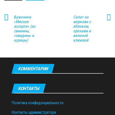
Буженина
Салат из
«Мясное
моркови с
ассорти» (из
яблоком,
свинины,
орехами и
говядины и
вяленой
курицы)
клюквой
КОММЕНТАРИИ
КОНТАКТЫ
Политика конфиденциальности
Контакты администратора