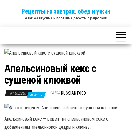
Skip
Рецепты на завтрак, обед и ужин
to
А так же вкусные и полезные десерты с рецептами
the
content
Апельсиновый кекс с
сушеной клюквой
Автор
RUSSIAN FOOD
01.10.2020
Выкл.
Апельсиновый кекс — рецепт на апельсиновом соке с
добавлением апельсиновой цедры и клюквы.