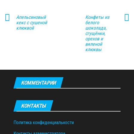
Апельсиновый
Конфеты из
кекс с сушеной
белого
клюквой
шоколада,
сгущёнки,
орехов и
вяленой
клюквы
КОММЕНТАРИИ
КОНТАКТЫ
Политика конфиденциальности
Контакты администратора