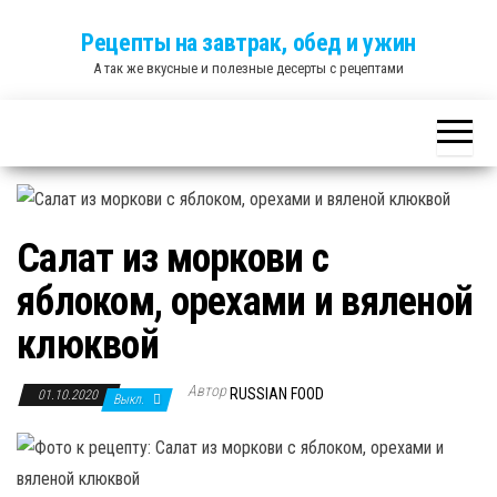
Skip
Рецепты на завтрак, обед и ужин
to
А так же вкусные и полезные десерты с рецептами
the
content
Салат из моркови с
яблоком, орехами и вяленой
клюквой
Автор
RUSSIAN FOOD
01.10.2020
Выкл.