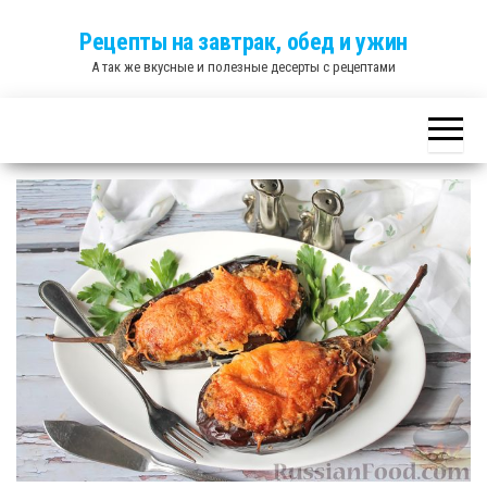
Skip
Рецепты на завтрак, обед и ужин
to
А так же вкусные и полезные десерты с рецептами
the
content