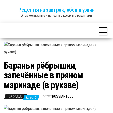
Skip
Рецепты на завтрак, обед и ужин
to
А так же вкусные и полезные десерты с рецептами
the
content
Бараньи рёбрышки,
запечённые в пряном
маринаде (в рукаве)
Автор
RUSSIAN FOOD
06.04.2020
Выкл.