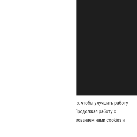
Наш сайт использует файлы cookies, чтобы улучшить работу
и повысить эффективность сайта. Продолжая работу с
сайтом, вы соглашаетесь с использованием нами cookies и
политикой конфиденциальности
Сайт работает на
WordPress
.
|
Тема:
Envo Magazine