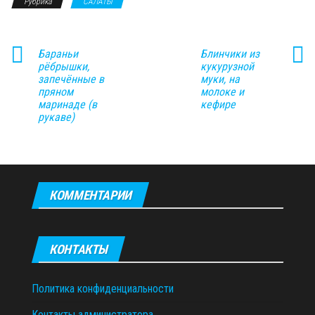
Рубрика
САЛАТЫ
Бараньи
Блинчики из
рёбрышки,
кукурузной
запечённые в
муки, на
пряном
молоке и
маринаде (в
кефире
рукаве)
КОММЕНТАРИИ
КОНТАКТЫ
Политика конфиденциальности
Контакты администратора