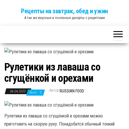
Skip
Рецепты на завтрак, обед и ужин
to
А так же вкусные и полезные десерты с рецептами
the
content
Рулетики из лаваша со
сгущёнкой и орехами
Автор
RUSSIAN FOOD
06.04.2020
Выкл.
Рулетики из лаваша со сгущёнкой и орехами можно
приготовить на скорую руку. Понадобится обычный тонкий