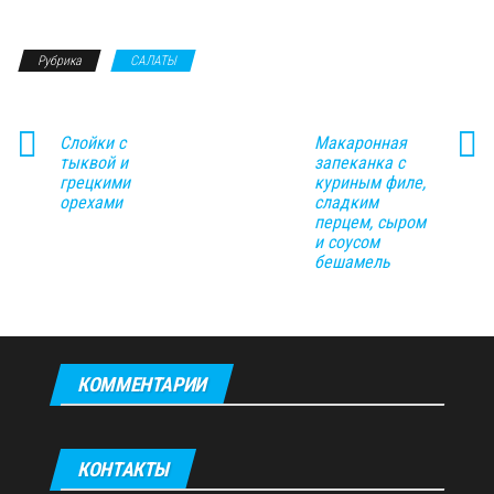
Рубрика
САЛАТЫ
Слойки с
Макаронная
тыквой и
запеканка с
грецкими
куриным филе,
орехами
сладким
перцем, сыром
и соусом
бешамель
КОММЕНТАРИИ
КОНТАКТЫ