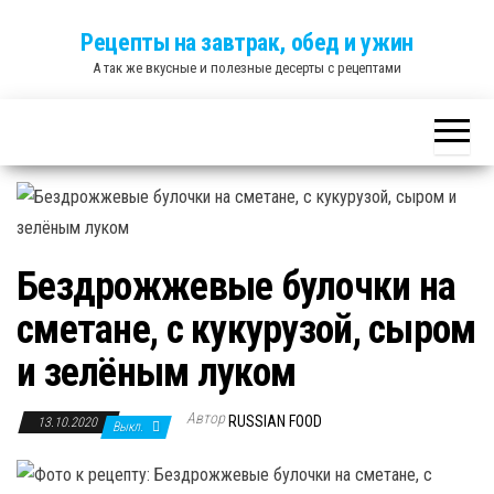
Skip
Рецепты на завтрак, обед и ужин
to
А так же вкусные и полезные десерты с рецептами
the
content
Бездрожжевые булочки на
сметане, с кукурузой, сыром
и зелёным луком
Автор
RUSSIAN FOOD
13.10.2020
Выкл.