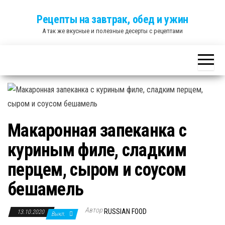
Skip
Рецепты на завтрак, обед и ужин
to
А так же вкусные и полезные десерты с рецептами
the
content
Макаронная запеканка с
куриным филе, сладким
перцем, сыром и соусом
бешамель
Автор
RUSSIAN FOOD
13.10.2020
Выкл.