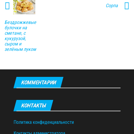
Сорпа
Бездрожжевые
булочки на
сметане, с
кукурузой,
сыром и
зелёным луком
КОММЕНТАРИИ
КОНТАКТЫ
Политика конфиденциальности
Контакты администратора