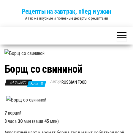
Skip
Рецепты на завтрак, обед и ужин
to
А так же вкусные и полезные десерты с рецептами
the
content
Борщ со свининой
Автор
RUSSIAN FOOD
04.04.2020
Выкл.
7
порций
3
часа
30
мин
(ваши
45
мин
)
Аппетитный цвет и аромат борща так и манит собраться всей