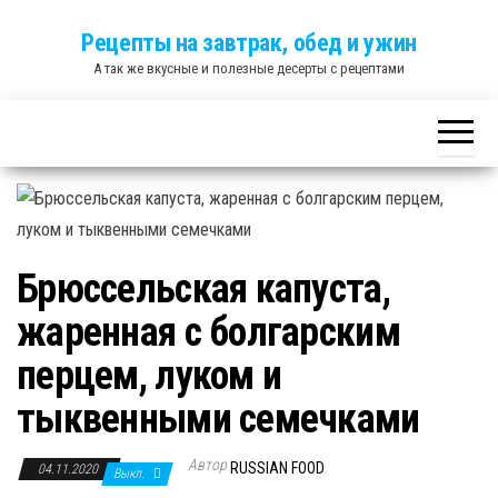
Skip
Рецепты на завтрак, обед и ужин
to
А так же вкусные и полезные десерты с рецептами
the
content
Брюссельская капуста,
жаренная с болгарским
перцем, луком и
тыквенными семечками
Автор
RUSSIAN FOOD
04.11.2020
Выкл.