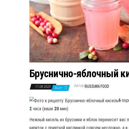
Бруснично-яблочный к
Автор
RUSSIAN FOOD
17.08.2020
Выкл.
6
пор
2
часа (ваши
20
мин)
Нежный кисель из брусники и яблок перенесет вас п
напиток с приятной кислинкой совсем несложно, а в