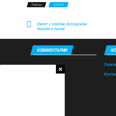
Рубрика
САЛАТЫ
Омлет с хлебом, болгарским
перцем и луком
КОММЕНТАРИИ
КО
Полити
Контак