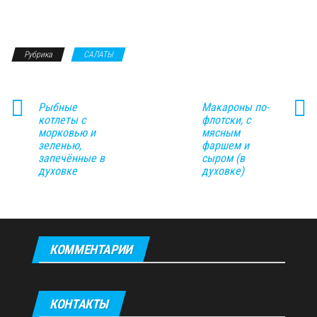
Рубрика
САЛАТЫ
Рыбные
Макароны по-
котлеты с
флотски, с
морковью и
мясным
зеленью,
фаршем и
запечённые в
сыром (в
духовке
духовке)
КОММЕНТАРИИ
КОНТАКТЫ