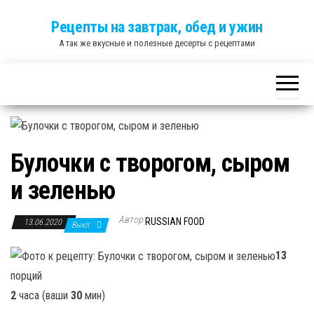
Skip
Рецепты на завтрак, обед и ужин
to
А так же вкусные и полезные десерты с рецептами
the
content
Булочки с творогом, сыром
и зеленью
Автор
RUSSIAN FOOD
13.06.2020
Выкл.
13
порций
2
часа (ваши
30
мин)