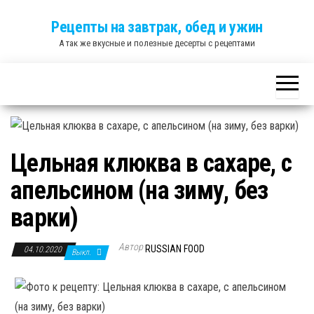
Skip
Рецепты на завтрак, обед и ужин
to
А так же вкусные и полезные десерты с рецептами
the
content
Цельная клюква в сахаре, с
апельсином (на зиму, без
варки)
Автор
RUSSIAN FOOD
04.10.2020
Выкл.