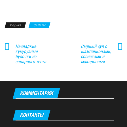
Рубрика
САЛАТЫ
Несладкие
Сырный суп с
кукурузные
шампиньонами,
булочки из
сосисками и
заварного теста
макаронами
КОММЕНТАРИИ
КОНТАКТЫ