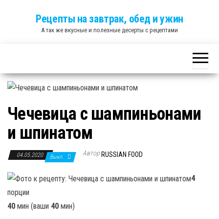
Skip
Рецепты на завтрак, обед и ужин
to
А так же вкусные и полезные десерты с рецептами
the
content
Чечевица с шампиньонами
и шпинатом
Автор
RUSSIAN FOOD
04.05.2020
Выкл.
4
порции
40
мин (ваши
40
мин)