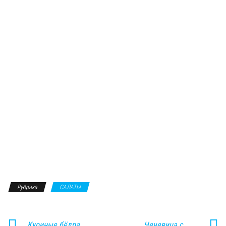
Рубрика
САЛАТЫ
Куриные бёдра,
Чечевица с