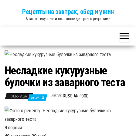
Skip
Рецепты на завтрак, обед и ужин
to
А так же вкусные и полезные десерты с рецептами
the
content
Несладкие кукурузные
булочки из заварного теста
Автор
RUSSIAN FOOD
04.05.2020
Выкл.
4
порции