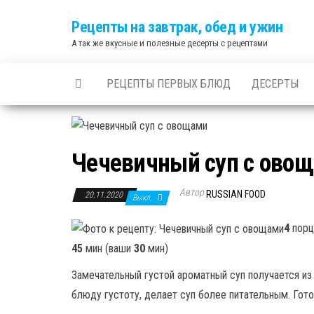
Skip
Рецепты на завтрак, обед и ужин
to
А так же вкусные и полезные десерты с рецептами
the
content
РЕЦЕПТЫ ПЕРВЫХ БЛЮД
ДЕСЕРТЫ
Чечевичный суп с ово
Автор
RUSSIAN FOOD
20.11.2020
Выкл.
4
порц
45
мин (ваши
30
мин)
Замечательный густой ароматный суп получается из
блюду густоту, делает суп более питательным. Гото