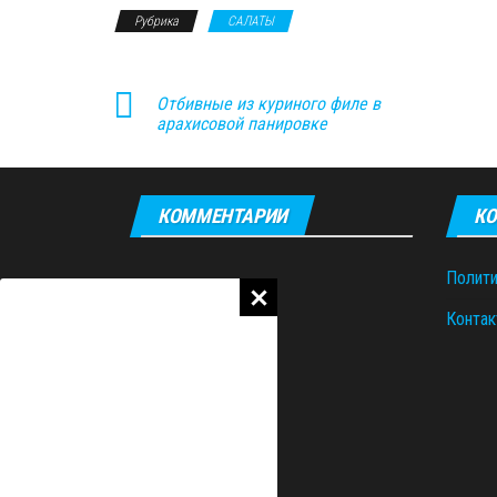
Рубрика
САЛАТЫ
Отбивные из куриного филе в
арахисовой панировке
КОММЕНТАРИИ
КО
Полити
Контак