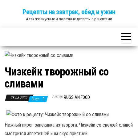
Skip
Рецепты на завтрак, обед и ужин
to
А так же вкусные и полезные десерты с рецептами
the
content
Чизкейк творожный со
сливами
Автор
RUSSIAN FOOD
23.08.2020
Выкл.
Нежный пирог-запеканка из творога. Чизкейк со свежей сливой
смотрится аппетитней и на вкус приятней.