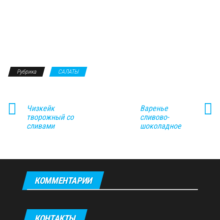
Рубрика
САЛАТЫ
Чизкейк
Варенье
творожный со
сливово-
сливами
шоколадное
КОММЕНТАРИИ
КОНТАКТЫ