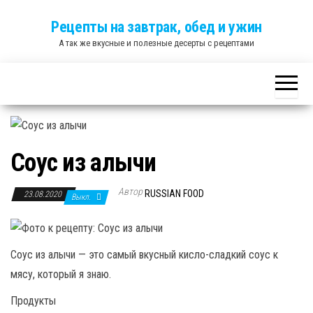
Skip
Рецепты на завтрак, обед и ужин
to
А так же вкусные и полезные десерты с рецептами
the
content
Соус из алычи
Автор
RUSSIAN FOOD
23.08.2020
Выкл.
Соус из алычи — это самый вкусный кисло-сладкий соус к
мясу, который я знаю.
Продукты