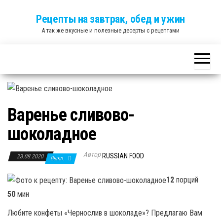
Skip
Рецепты на завтрак, обед и ужин
to
А так же вкусные и полезные десерты с рецептами
the
content
Варенье сливово-
шоколадное
Автор
RUSSIAN FOOD
23.08.2020
Выкл.
12
порций
50
мин
Любите конфеты «Чернослив в шоколаде»? Предлагаю Вам