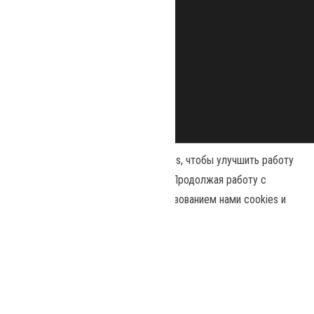
Наш сайт использует файлы cookies, чтобы улучшить работу
и повысить эффективность сайта. Продолжая работу с
сайтом, вы соглашаетесь с использованием нами cookies и
Сайт работает на
WordPress
|
Тема:
Envo Magazine
политикой конфиденциальности
.
Политика конфиденциальности
Принять