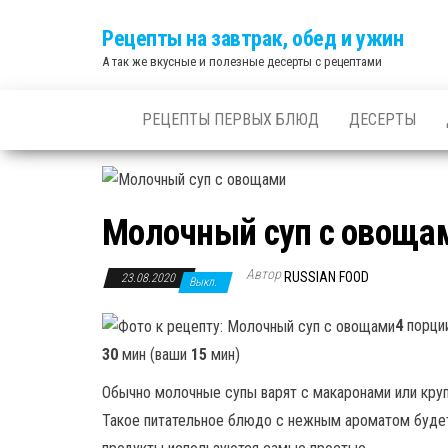
Skip
Рецепты на завтрак, обед и ужин
to
А так же вкусные и полезные десерты с рецептами
the
content
РЕЦЕПТЫ ПЕРВЫХ БЛЮД
ДЕСЕРТЫ
Молочный суп с овоща
Автор
RUSSIAN FOOD
23.08.2020
Выкл.
4
порци
30
мин (ваши
15
мин)
Обычно молочные супы варят с макаронами или круп
Такое питательное блюдо с нежным ароматом будет 